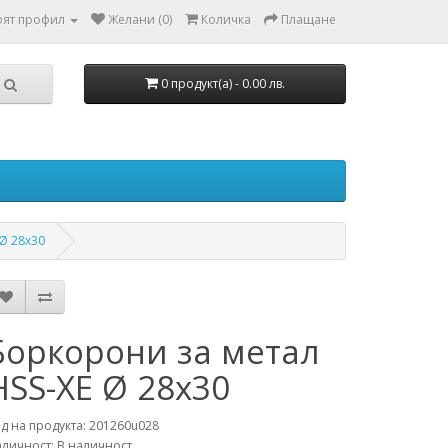
ят профил
Желани (0)
Количка
Плащане
0 продукт(а) - 0.00 лв.
Ø 28x30
Боркорони за метал
HSS-XE Ø 28x30
д на продукта: 201260u028
личност: В наличност