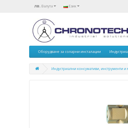
лв.
Валута
Език
Оборудване за соларни инсталации
Индустриа
Индустриални консумативи, инструменти и