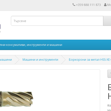
+359 888 111 873
Мо
лни консумативи, инструменти и машини
 машини
Машини и инструменти
Боркорони за метал HSS-XE 
Ко
На