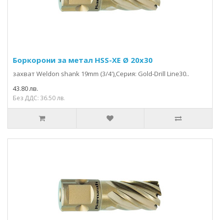
Боркорони за метал HSS-XE Ø 20x30
захвaт Weldon shank 19mm (3/4'),Серия: Gold-Drill Line30..
43.80 лв.
Без ДДС: 36.50 лв.