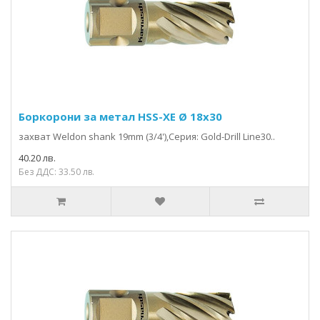
Боркорони за метал HSS-XE Ø 18x30
захвaт Weldon shank 19mm (3/4'),Серия: Gold-Drill Line30..
40.20 лв.
Без ДДС: 33.50 лв.