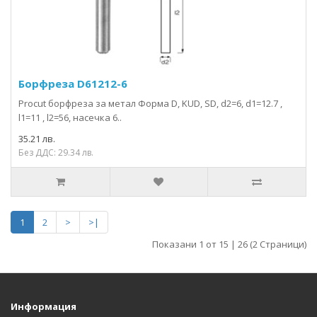
Борфрезa D61212-6
Procut борфреза за метал Форма D, KUD, SD, d2=6, d1=12.7 ,
l1=11 , l2=56, насечка 6..
35.21 лв.
Без ДДС: 29.34 лв.
1
2
>
>|
Показани 1 от 15 | 26 (2 Страници)
Информация