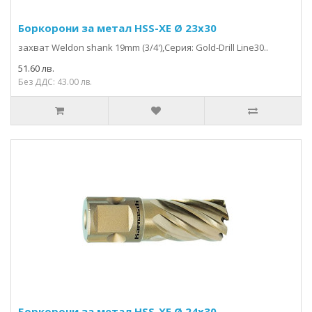
Боркорони за метал HSS-XE Ø 23x30
захвaт Weldon shank 19mm (3/4'),Серия: Gold-Drill Line30..
51.60 лв.
Без ДДС: 43.00 лв.
Боркорони за метал HSS-XE Ø 24x30