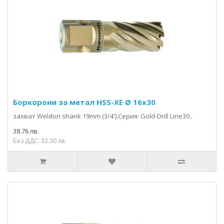
Боркорони за метал HSS-XE Ø 16x30
захвaт Weldon shank 19mm (3/4'),Серия: Gold-Drill Line30..
38.76 лв.
Без ДДС: 32.30 лв.