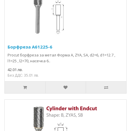
Борфрезa A61225-6
Procut борфреза за метал Форма A, ZYA, SA, d2=6, d1=12.7 ,
l1=25 , l2=70, насечка 6..
42.01 лв.
Без ДДС: 35.01 лв.