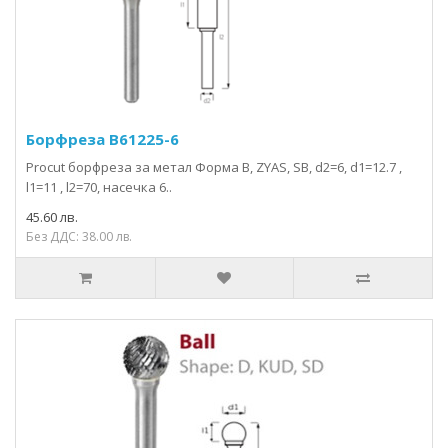
Борфрезa B61225-6
Procut борфреза за метал Форма B, ZYAS, SB, d2=6, d1=12.7 ,
l1=11 , l2=70, насечка 6..
45.60 лв.
Без ДДС: 38.00 лв.