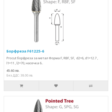
Борфрезa F61225-6
Procut борфреза за метал Форма F, RBF, SF, d2=6, d1=12.7 ,
l1=11 , l2=70, насечка 6..
45.60 лв.
Без ДДС: 38.00 лв.