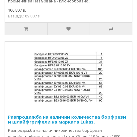
променлива Назъбване - клюнообразно..
106.80 лв.
Без ДДС: 89.00 лв.
Разпродажба на налични количества борфрези
и шлайфгрифели на марката Lukas.
Разпродажба на наличниколичества борфрези
ишлайфгрифели на марката Lukas.Общо 458 броя за 1800 ..