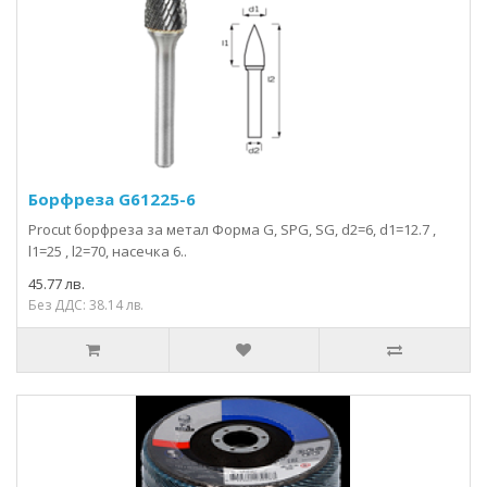
Борфрезa G61225-6
Procut борфреза за метал Форма G, SPG, SG, d2=6, d1=12.7 ,
l1=25 , l2=70, насечка 6..
45.77 лв.
Без ДДС: 38.14 лв.