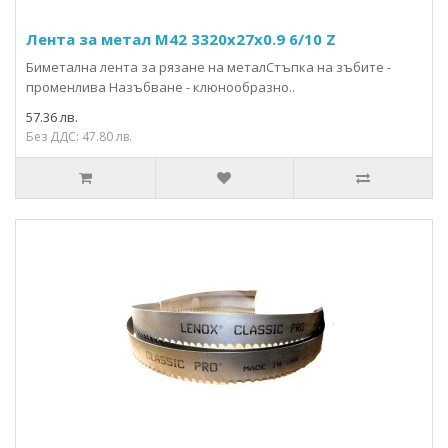
Лента за метал М42 3320x27х0.9 6/10 Z
Биметална лента за рязане на металСтъпка на зъбите -
променлива Назъбване - клюнообразно..
57.36 лв.
Без ДДС: 47.80 лв.