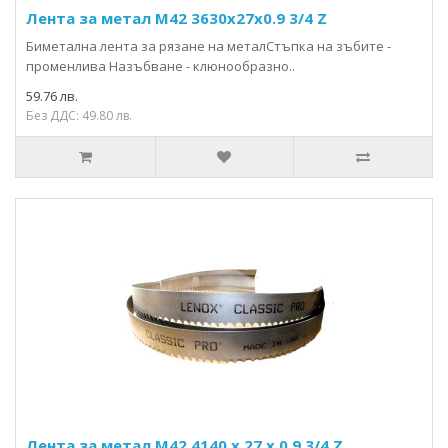
Лента за метал М42 3630x27х0.9 3/4 Z
Биметална лента за рязане на металСтъпка на зъбите -
променлива Назъбване - клюнообразно..
59.76 лв.
Без ДДС: 49.80 лв.
Лента за метал М42 4140 х 27 х 0.9 3/4 Z